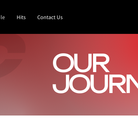
ile
Hits
Contact Us
2026 Born Fire
OUR
JOUR