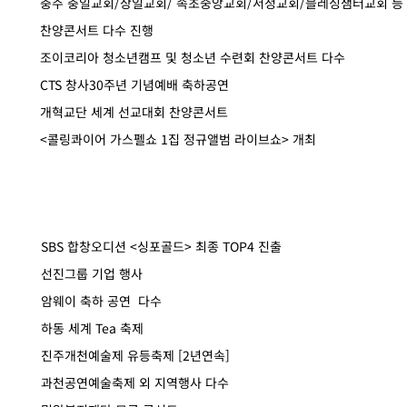
​충주 충일교회/상일교회/ 속초중앙교회/서정교회/블레싱샘터교회 등
찬양콘서트 다수 진행
​조이코리아 청소년캠프 및 청소년 수련회 찬양콘서트 다수
CTS 창사30주년 기념예배 축하공연
개혁교단 세계 선교대회 찬양콘서트
<콜링콰이어 가스펠쇼 1집 정규앨범 라이브쇼> 개최
SBS 합창오디션 <싱포골드> 최종 TOP4 진출
선진그룹 기업 행사
암웨이 축하 공연 다수
하동 세계 Tea 축제
진주개천예술제 유등축제 [2년연속]
과천공연예술축제 외 지역행사 다수