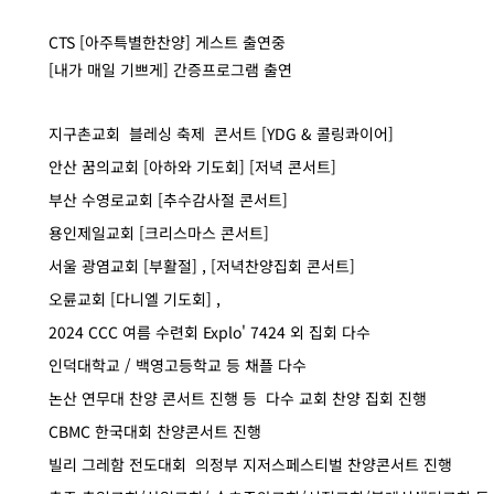
CTS [아주특별한찬양] 게스트 출연중
​[내가 매일 기쁘게] 간증프로그램 출연
지구촌교회 블레싱 축제 콘서트 [YDG & 콜링콰이어]
안산 꿈의교회 [아하와 기도회] [저녁 콘서트]
부산 수영로교회 [추수감사절 콘서트]
용인제일교회 [크리스마스 콘서트]
서울 광염교회 [부활절] , [저녁찬양집회 콘서트]
오륜교회 [다니엘 기도회] ,
2024 CCC 여름 수련회 Explo' 7424 외 집회 다수
인덕대학교 / 백영고등학교 등 채플 다수
논산 연무대 찬양 콘서트 진행 등 다수 교회 찬양 집회 진행
CBMC ​한국대회 찬양콘서트 진행
빌리 그레함 전도대회 의정부 지저스페스티벌 찬양콘서트 진행