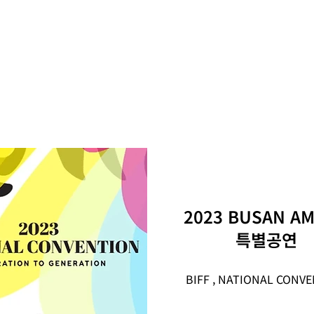
2023 BUSAN A
​특별공연
BIFF , NATIONAL CONV