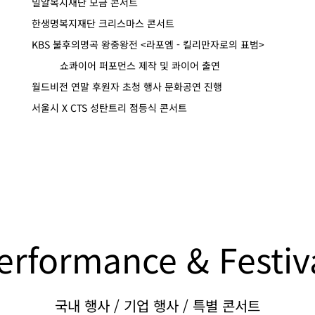
밀알복지재단 모금 콘서트
한생명복지재단 크리스마스 콘서트
KBS 불후의명곡 왕중왕전 <라포엠 - 킬리만자로의 표범>
쇼콰이어 퍼포먼스 제작 및 콰이어 출연
월드비전 연말 후원자 초청 행사 문화공연 진행
서울시 X CTS 성탄트리 점등식 콘서트
erformance & Festiv
​국내 행사 / 기업 행사 / 특별 콘서트